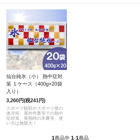
仙台純氷（小） 熱中症対
策 １ケース（400g×20袋
入り）
3,260円(税241円)
スポーツ観戦やスポーツ後の
体冷却、屋外作業等での熱中
症対策、発熱時の氷嚢等、使
い方は無限大！
1
1
1
商品中
-
商品