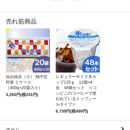
売れ筋商品
仙台純氷（小） 熱中症
レギュラーサイズ氷カ
対策 １ケース
ップ120ｇ 12個×4
（400g×20袋入り）
合 48個セット ☆コ
ンビニのコーヒーで使
3,260円(税241円)
われているトップシー
ルタイプ☆
6,739円(税499円)
ホーム