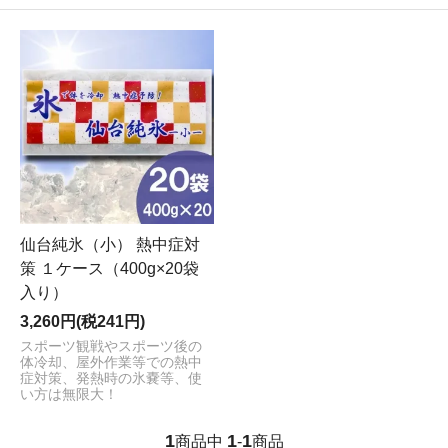
仙台純氷（小） 熱中症対
策 １ケース（400g×20袋
入り）
3,260円(税241円)
スポーツ観戦やスポーツ後の
体冷却、屋外作業等での熱中
症対策、発熱時の氷嚢等、使
い方は無限大！
1
1
1
商品中
-
商品