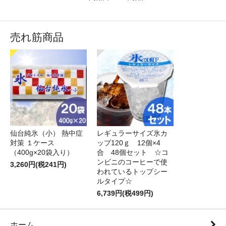
売れ筋商品
仙台純氷（小） 熱中症
レギュラーサイズ氷カ
対策 １ケース
ップ120ｇ 12個×4
（400g×20袋入り）
合 48個セット ☆コ
ンビニのコーヒーで使
3,260円(税241円)
われているトップシー
ルタイプ☆
6,739円(税499円)
ホーム